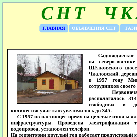
СНТ ЧК
ГЛАВНАЯ
ОБЪЯВЛЕНИЯ СНТ
ГАЗ
Садоводческое то
на северо-восто
Щёлковского шосс
Чкаловский, дерев
в 1957 году Мин
сотрудников своего
Первоначально
располагалось 31
свободных и до
количество участков увеличилось до 345.
С 1957 по настоящее время на целевые взносы чл
инфраструктуры. Проведена электрификация 
водопровод, установлен телефон.
На территории круглый год работает продуктовый м