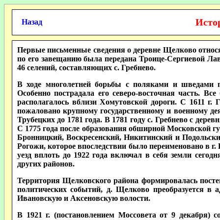
Исто
Назад
Первые письменные сведения о деревне Щелково относят
по его завещанию была передана Троице-Сергиевой Лавре
46 селений, составляющих с. Гребнево.
В ходе многолетней борьбы с поляками и шведами п
Особенно пострадала его северо-восточная часть. Вс
располагалось вблизи Хомутовской дороги. С 1611 г. 
пожаловано крупному государственному и военному дея
Трубецких до 1781 года. В 1781 году с. Гребнево с дер
С 1775 года после образования обширной Московской губ
Бронницкий, Воскресенский, Никитинский и Подольский
Рогожи, которое впоследствии было переименовано в г. Бо
уезд вплоть до 1922 года включал в себя земли сегод
других районов.
Территория Щелковского района формировалась постепе
политических событий, д. Щелково преобразуется в 
Ивановскую и Аксеновскую волости.
В 1921 г. (постановлением Моссовета от 9 декабря) 